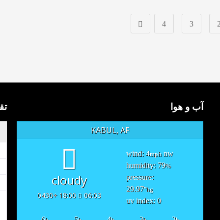
4
3
آب و هوا
تق
KABUL, AF
wind: 4
nw
mph
humidity: 79
%
cloudy
pressure:
29.97
"hg
18:00 +0430
06:03
uv index: 0
6
5
4
3
2
h
h
h
h
h