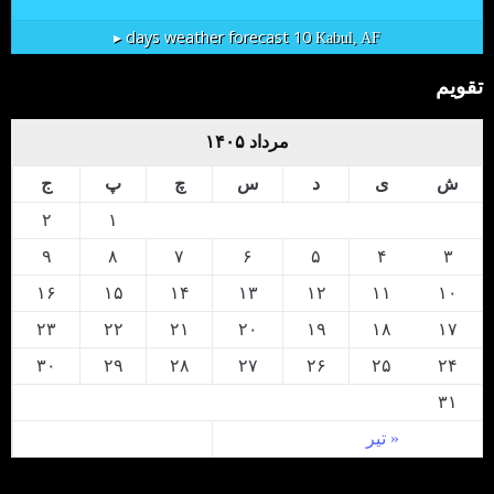
10 days weather forecast ▸
Kabul, AF
تقویم
مرداد ۱۴۰۵
ش
ی
د
س
چ
پ
ج
۲
۱
۹
۸
۷
۶
۵
۴
۳
۱۶
۱۵
۱۴
۱۳
۱۲
۱۱
۱۰
۲۳
۲۲
۲۱
۲۰
۱۹
۱۸
۱۷
۳۰
۲۹
۲۸
۲۷
۲۶
۲۵
۲۴
۳۱
« تیر