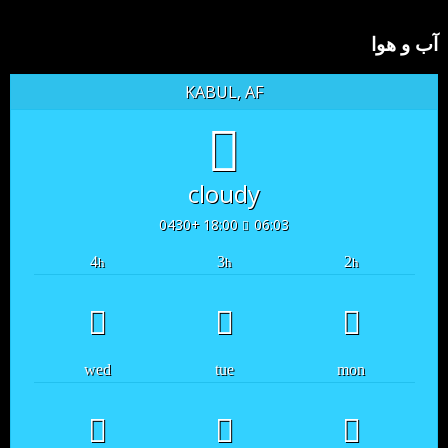
آب و هوا
KABUL, AF
cloudy
18:00 +0430
06:03
4
3
2
h
h
h
wed
tue
mon