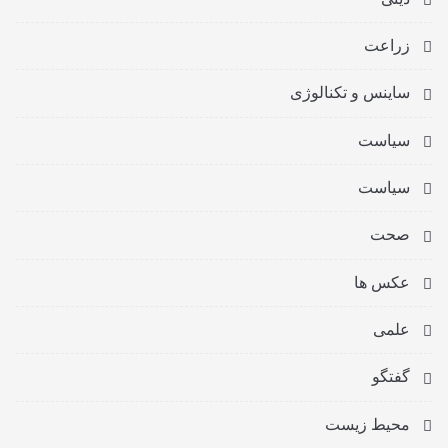
زراعت
ساینس و تکنالوژی
سیاست
سیاست
صحت
عکس ها
علمی
گفتگو
محیط زیست