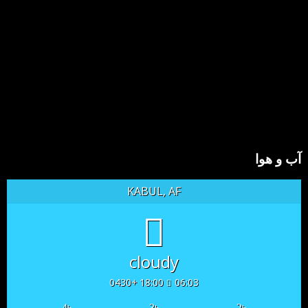
آب و هوا
KABUL, AF
cloudy
18:00 +0430
06:03
4
3
2