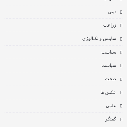
دینی
زراعت
ساینس و تکنالوژی
سیاست
سیاست
صحت
عکس ها
علمی
گفتگو