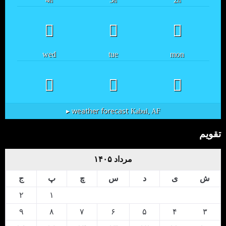
h
h
h
wed
tue
mon
weather forecast ▸
Kabul, AF
تقویم
مرداد ۱۴۰۵
ش
ی
د
س
چ
پ
ج
۲
۱
۹
۸
۷
۶
۵
۴
۳