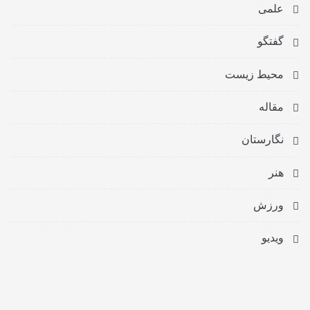
علمی
گفتگو
محیط زیست
مقاله
نگارستان
هنر
ورزش
ویدیو