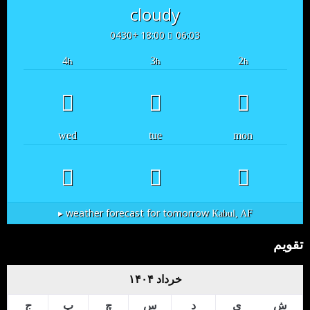
cloudy
18:00 +0430
06:03
4
3
2
h
h
h
wed
tue
mon
weather forecast for tomorrow ▸
Kabul, AF
تقویم
خرداد ۱۴۰۴
ش
ی
د
س
چ
پ
ج