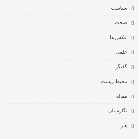
سیاست
صحت
عکس ها
علمی
گفتگو
محیط زیست
مقاله
نگارستان
هنر