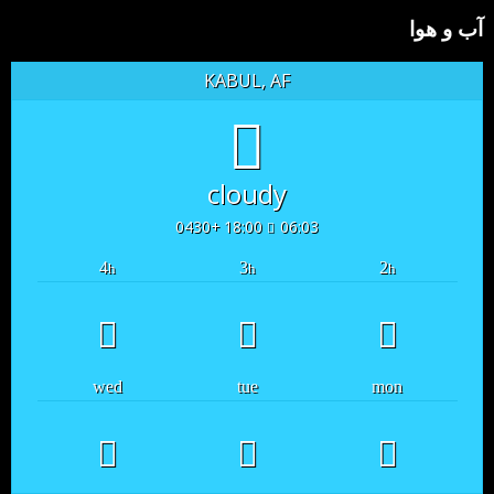
آب و هوا
KABUL, AF
cloudy
18:00 +0430
06:03
4
3
2
h
h
h
wed
tue
mon