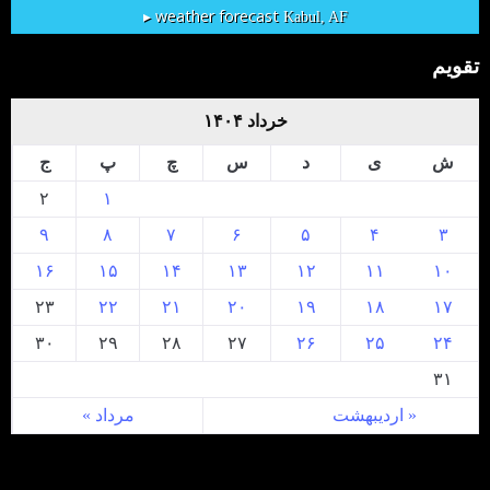
weather forecast ▸
Kabul, AF
تقویم
خرداد ۱۴۰۴
ش
ی
د
س
چ
پ
ج
۲
۱
۹
۸
۷
۶
۵
۴
۳
۱۶
۱۵
۱۴
۱۳
۱۲
۱۱
۱۰
۲۳
۲۲
۲۱
۲۰
۱۹
۱۸
۱۷
۳۰
۲۹
۲۸
۲۷
۲۶
۲۵
۲۴
۳۱
« اردیبهشت
مرداد »