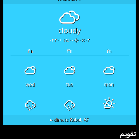
cloudy
۱۸:۰۰ +۰۴۳۰
۰۶:۰۳
۴
۳
۲
h
h
h
wed
tue
mon
Kabul, AF
climate ▸
تقویم