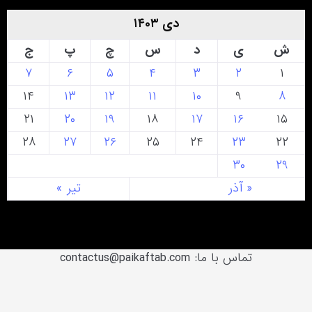
دی ۱۴۰۳
ش
ی
د
س
چ
پ
ج
۷
۶
۵
۴
۳
۲
۱
۱۴
۱۳
۱۲
۱۱
۱۰
۹
۸
۲۱
۲۰
۱۹
۱۸
۱۷
۱۶
۱۵
۲۸
۲۷
۲۶
۲۵
۲۴
۲۳
۲۲
۳۰
۲۹
« آذر
تیر »
تماس با ما: contactus@paikaftab.com