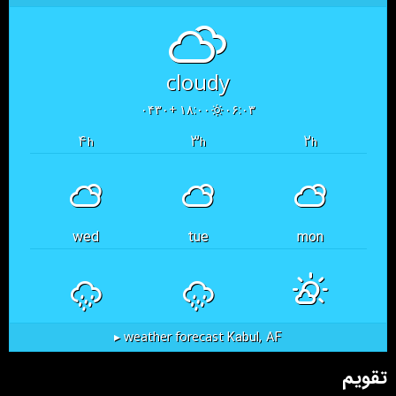
cloudy
۱۸:۰۰ +۰۴۳۰
۰۶:۰۳
۴
۳
۲
h
h
h
wed
tue
mon
Kabul, AF
weather forecast ▸
تقویم