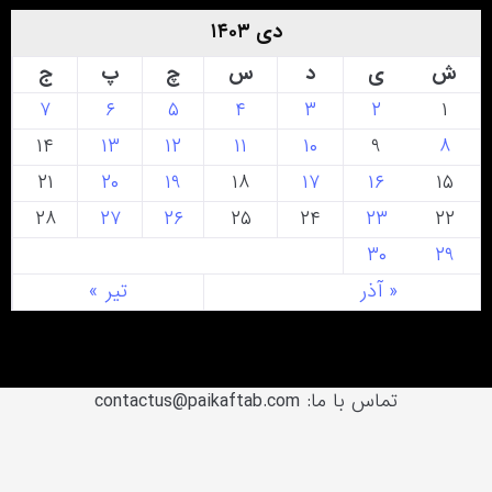
دی ۱۴۰۳
ش
ی
د
س
چ
پ
ج
۷
۶
۵
۴
۳
۲
۱
۱۴
۱۳
۱۲
۱۱
۱۰
۹
۸
۲۱
۲۰
۱۹
۱۸
۱۷
۱۶
۱۵
۲۸
۲۷
۲۶
۲۵
۲۴
۲۳
۲۲
۳۰
۲۹
« آذر
تیر »
تماس با ما: contactus@paikaftab.com