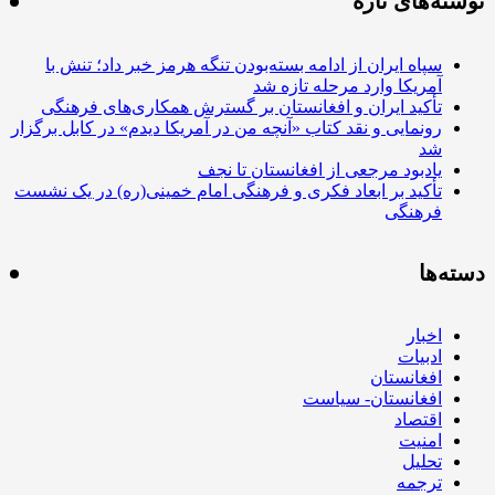
های تازه
اه ایران از ادامه بسته‌بودن تنگه هرمز خبر داد؛ تنش با
ریکا وارد مرحله تازه شد
کید ایران و افغانستان بر گسترش همکاری‌های فرهنگی
نمایی و نقد کتاب «آنچه من در آمریکا دیدم» در کابل برگزار
دبود مرجعی از افغانستان تا نجف
کید بر ابعاد فکری و فرهنگی امام خمینی(ره) در یک نشست
هنگی
ا
بار
بیات
غانستان
غانستان- سیاست
تصاد
نیت
لیل
جمه