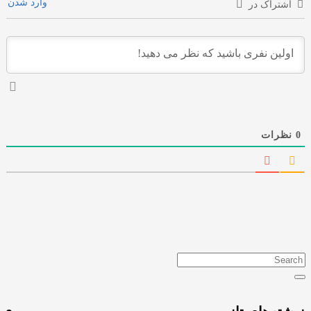
وارد شدن
ک در
ت