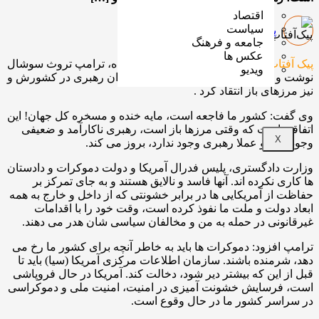
اقتصاد
سیاست
پیک‌آفتاب
13 جدی 1403
جامعه و فرهنگ
عکس ها
ب:
براساس گزارش های بدست آمده، ترامپ تروث سوشال
ویدیو
از رهبری ضعیف و در حقیقت فقدان رهبری در کشورش و
ی باز انتقاد کرد .
 کشور ما فاجعه است، مایه خنده و مسخره کل جهان! این
ست که وقتی مرزها باز است، رهبری ناکارآمد و ضعیفی
د و عملا رهبری وجود ندارد، بروز می کند.
دگستری، پلیس فدرال آمریکا و دولت دموکرات و دادستان
کرده اند. آنها فاسد و نالایق هستند و به جای تمرکز بر
 آمریکایی ها در برابر خشونتی که از داخل و خارج به همه
لت و ملت ما نفوذ کرده است، وقت خود را با اقدامات
ی در حمله به من و مخالفان سیاسی شان هدر می دهند.
زود: دموکرات ها باید به خاطر آنچه برای کشور ما رخ می
نده باشند. سازمان اطلاعات مرکزی آمریکا (سیا) باید تا
ین که بیشتر دیر شود، دخالت کند. آمریکا در حال فروپاشی
سایش خشونت آمیزی در امنیت، امنیت ملی و دموکراسی
ر کشور ما در حال وقوع است.