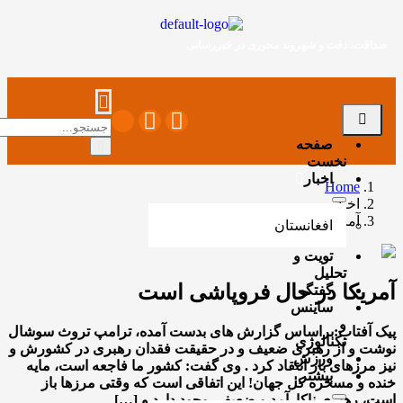
دقت و شهروند محوری در خبررسانی
صفحه
نخست
اخبار
Ho
بار
ریکا در حال فروپاشی است
افغانستان
تویت و
تحلیل
ا در حال فروپاشی است
گفتگو
ساینس
و
اب:براساس گزارش های بدست آمده، ترامپ تروث سوشال
تکنالوژی
از رهبری ضعیف و در حقیقت فقدان رهبری در کشورش و
ورزش
ای باز انتقاد کرد . وی گفت: کشور ما فاجعه است، مایه
بیشتر
سخره کل جهان! این اتفاقی است که وقتی مرزها باز
ری ناکارآمد و ضعیفی وجود دارد و […]