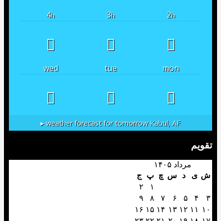
4
3
2
h
h
h
wed
tue
mon
weather forecast for tomorrow ▸
Kabul, AF
مرداد ۱۴۰۵
د
س
چ
پ
ج
۲
۱
۹
۸
۷
۶
۵
۱۶
۱۵
۱۴
۱۳
۱۲
۲۳
۲۲
۲۱
۲۰
۱۹