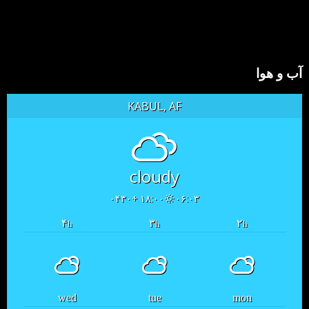
آب و هوا
KABUL, AF
cloudy
۱۸:۰۰ +۰۴۳۰
۰۶:۰۳
۴
۳
۲
h
h
h
wed
tue
mon