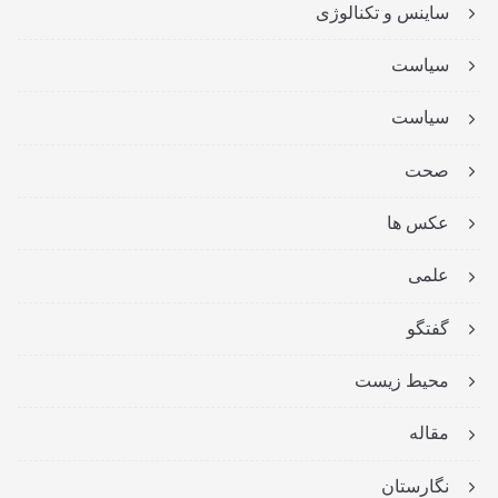
ساینس و تکنالوژی
سیاست
سیاست
صحت
عکس ها
علمی
گفتگو
محیط زیست
مقاله
نگارستان