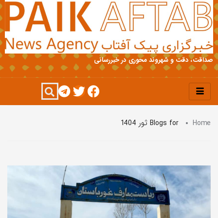
ت، دقت و شهروند محوری در خبررسانی
Ho
Blogs for ثور 1404