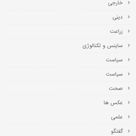
خارجی
دینی
زراعت
ساینس و تکنالوژی
سیاست
سیاست
صحت
عکس ها
علمی
گفتگو