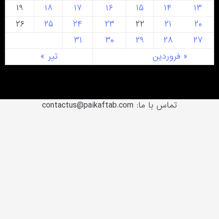
۱۹
۱۸
۱۷
۱۶
۱۵
۱۴
۱۳
۲۶
۲۵
۲۴
۲۳
۲۲
۲۱
۲۰
۳۱
۳۰
۲۹
۲۸
۲۷
« فروردین
تیر »
تماس با ما: contactus@paikaftab.com