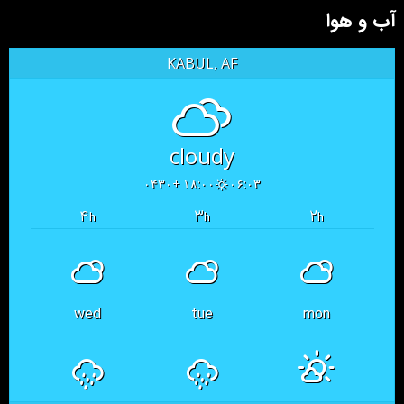
آب و هوا
KABUL, AF
cloudy
۱۸:۰۰ +۰۴۳۰
۰۶:۰۳
۴
۳
۲
h
h
h
wed
tue
mon