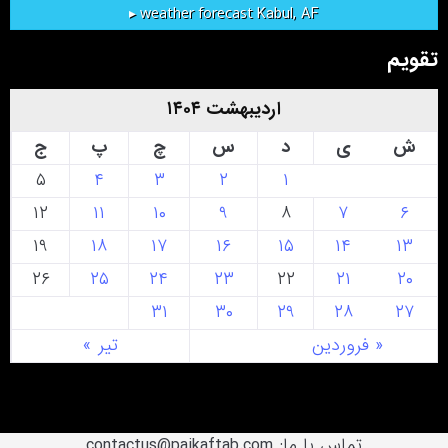
Kabul, AF
weather forecast ▸
تقویم
اردیبهشت ۱۴۰۴
ش
ی
د
س
چ
پ
ج
۵
۴
۳
۲
۱
۱۲
۱۱
۱۰
۹
۸
۷
۶
۱۹
۱۸
۱۷
۱۶
۱۵
۱۴
۱۳
۲۶
۲۵
۲۴
۲۳
۲۲
۲۱
۲۰
۳۱
۳۰
۲۹
۲۸
۲۷
« فروردین
تیر »
تماس با ما: contactus@paikaftab.com