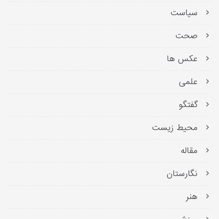
سیاست
صحت
عکس ها
علمی
گفتگو
محیط زیست
مقاله
نگارستان
هنر