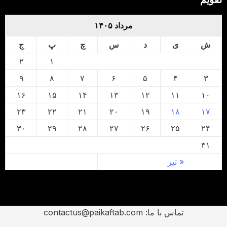
مرداد ۱۴۰۵
ش
ی
د
س
چ
پ
ج
۲
۱
۹
۸
۷
۶
۵
۴
۳
۱۶
۱۵
۱۴
۱۳
۱۲
۱۱
۱۰
۲۳
۲۲
۲۱
۲۰
۱۹
۱۸
۱۷
۳۰
۲۹
۲۸
۲۷
۲۶
۲۵
۲۴
۳۱
« تیر
تماس با ما: contactus@paikaftab.com