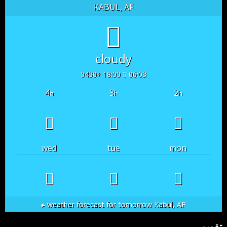
KABUL, AF
cloudy
18:00 +0430
06:03
4
3
2
h
h
h
wed
tue
mon
weather forecast for tomorrow ▸
Kabul, AF
تقویم