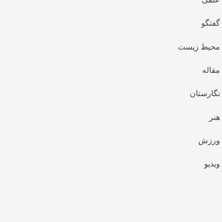
گفتگو
محیط زیست
مقاله
نگارستان
هنر
ورزش
ویدیو