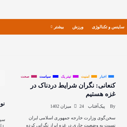
ساینس و تکنالوژی
ورزش
بیشتر
اخبار
امنیت
تیتر یک
سیاست
صحت
کنعانی: نگران شرایط دردناک در
غزه هستیم
نو
By
پیک‌آفتاب
24 میزان 1402
سخن‌گوی وزارت خارجه جمهوری اسلامی ایران
سپا
نسبت به وضعیت جاری در غزه ابراز نگرانی کرده
با 