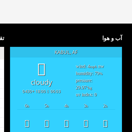
آب و هوا
تق
KABUL, AF
wind: 4
nw
mph
humidity: 79
%
cloudy
pressure:
29.97
"hg
18:00 +0430
06:03
uv index: 0
6
5
4
3
2
h
h
h
h
h