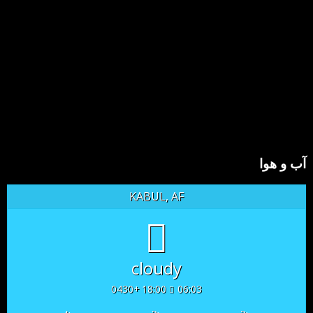
آب و هوا
KABUL, AF
cloudy
18:00 +0430
06:03