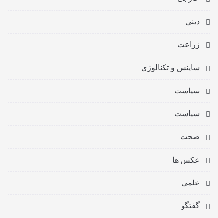
دینی
زراعت
ساینس و تکنالوژی
سیاست
سیاست
صحت
عکس ها
علمی
گفتگو