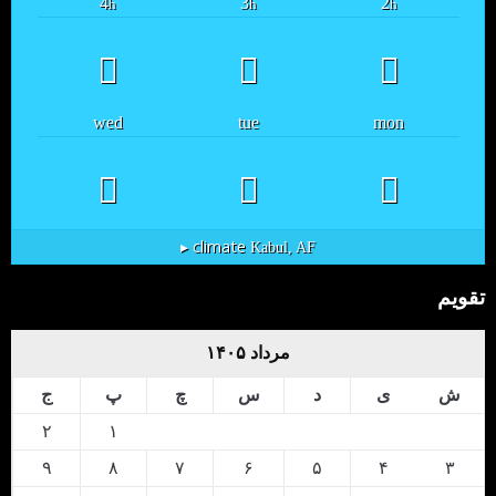
4
3
2
h
h
h
wed
tue
mon
climate ▸
Kabul, AF
تقویم
مرداد ۱۴۰۵
ش
ی
د
س
چ
پ
ج
۲
۱
۹
۸
۷
۶
۵
۴
۳