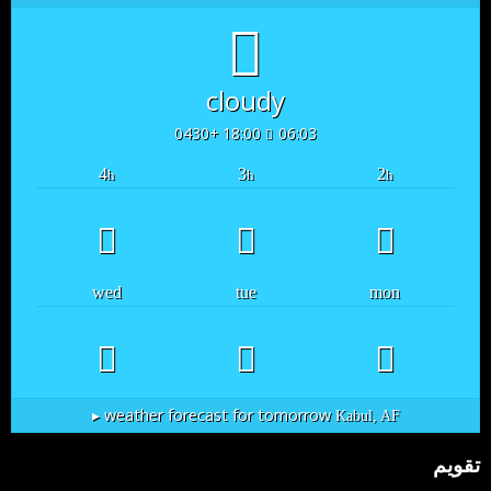
cloudy
18:00 +0430
06:03
4
3
2
h
h
h
wed
tue
mon
weather forecast for tomorrow ▸
Kabul, AF
تقویم