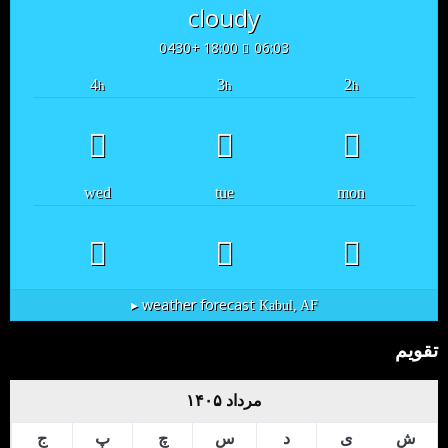
cloudy
18:00 +0430
06:03
4
3
2
h
h
h
wed
tue
mon
weather forecast ▸
Kabul, AF
تقویم
مرداد ۱۴۰۵
ش
ی
د
س
چ
پ
ج