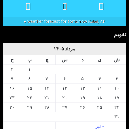
weather forecast for tomorrow ▸
Kabul, AF
تقویم
مرداد ۱۴۰۵
ش
ی
د
س
چ
پ
ج
۲
۱
۹
۸
۷
۶
۵
۴
۳
۱۶
۱۵
۱۴
۱۳
۱۲
۱۱
۱۰
۲۳
۲۲
۲۱
۲۰
۱۹
۱۸
۱۷
۳۰
۲۹
۲۸
۲۷
۲۶
۲۵
۲۴
۳۱
« تیر