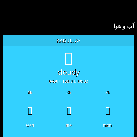
آب و هوا
KABUL, AF
cloudy
18:00 +0430
06:03
4
3
2
h
h
h
wed
tue
mon