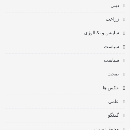
دینی
زراعت
ساینس و تکنالوژی
سیاست
سیاست
صحت
عکس ها
علمی
گفتگو
محیط زیست