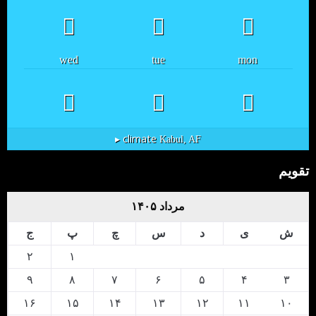
wed
tue
mon
climate ▸
Kabul, AF
تقویم
مرداد ۱۴۰۵
ش
ی
د
س
چ
پ
ج
۲
۱
۹
۸
۷
۶
۵
۴
۳
۱۶
۱۵
۱۴
۱۳
۱۲
۱۱
۱۰