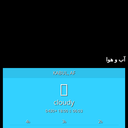
آب و هوا
KABUL, AF
cloudy
18:00 +0430
06:03
4
3
2
h
h
h