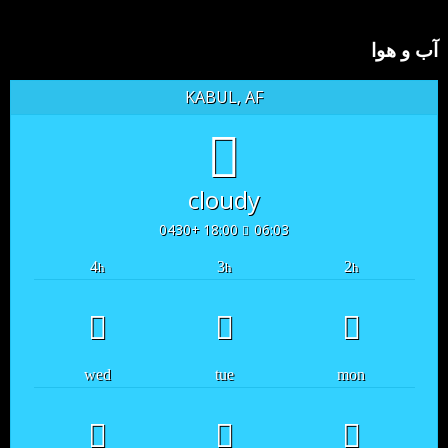
آب و هوا
KABUL, AF
cloudy
18:00 +0430
06:03
4
3
2
h
h
h
wed
tue
mon