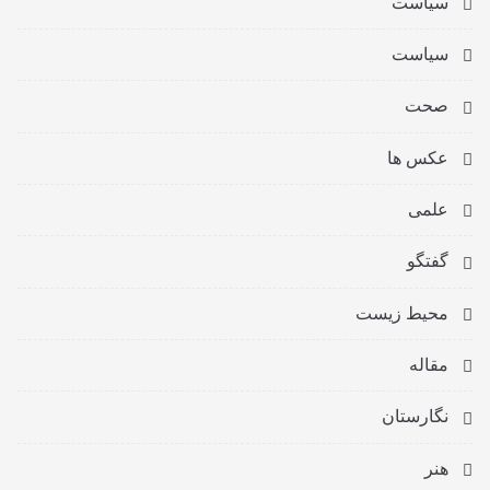
سیاست
سیاست
صحت
عکس ها
علمی
گفتگو
محیط زیست
مقاله
نگارستان
هنر