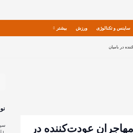
ساینس و تکنالوژی
ورزش
بیشتر
نده در بامیان
نو
مهاجران عودت‌کننده در
سپا
با 