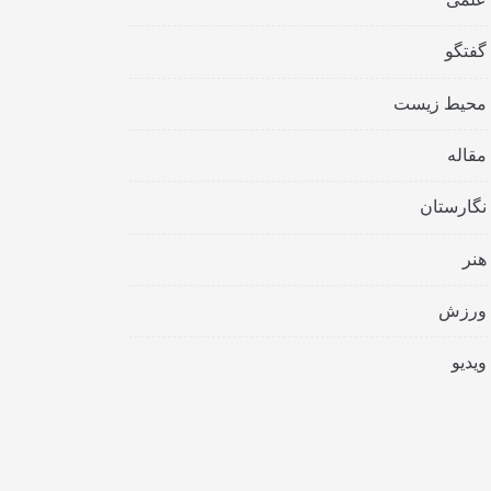
گفتگو
محیط زیست
مقاله
نگارستان
هنر
ورزش
ویدیو