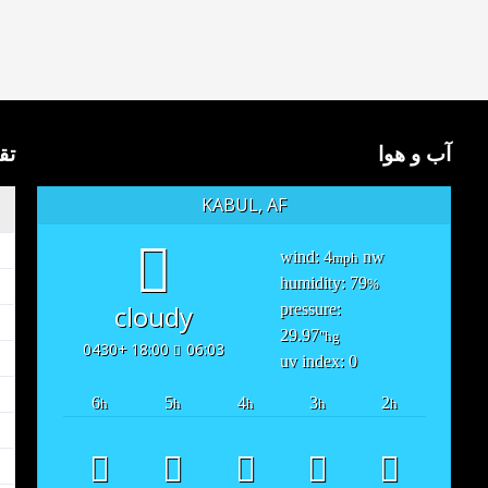
آب و هوا
تق
KABUL, AF
wind: 4
nw
mph
humidity: 79
%
cloudy
pressure:
29.97
"hg
18:00 +0430
06:03
uv index: 0
6
5
4
3
2
h
h
h
h
h