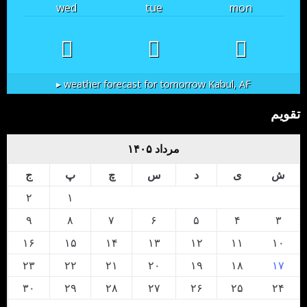
wed
tue
mon
weather forecast for tomorrow ▸
Kabul, AF
تقویم
مرداد ۱۴۰۵
ش
ی
د
س
چ
پ
ج
۲
۱
۹
۸
۷
۶
۵
۴
۳
۱۶
۱۵
۱۴
۱۳
۱۲
۱۱
۱۰
۲۳
۲۲
۲۱
۲۰
۱۹
۱۸
۱۷
۳۰
۲۹
۲۸
۲۷
۲۶
۲۵
۲۴