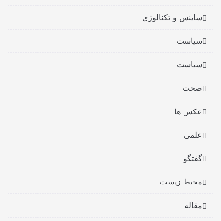
ساینس و تکنالوژی
سیاست
سیاست
صحت
عکس ها
علمی
گفتگو
محیط زیست
مقاله