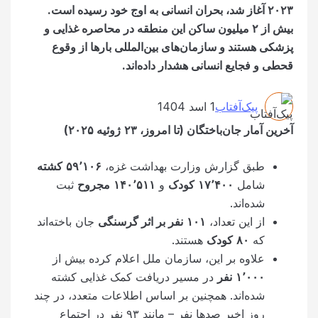
۲۰۲۳ آغاز شد، بحران انسانی به اوج خود رسیده است.
بیش از ۲ میلیون ساکن این منطقه در محاصره غذایی و
پزشکی هستند و سازمان‌های بین‌المللی بارها از وقوع
قحطی و فجایع انسانی هشدار داده‌اند.
پیک‌آفتاب
1 اسد 1404
آخرین آمار جان‌باختگان (تا امروز،
۲۳
ژوئیه
۲۰۲۵
)
طبق گزارش وزارت بهداشت غزه،
۱۰۶
٬
۵۹
کشته
شامل
۴۰۰
٬
۱۷
کودک
و
۵۱۱
٬
۱۴۰
مجروح
ثبت
شده‌اند.
از این تعداد،
۱۰۱
نفر بر اثر‌ گرسنگی
جان باخته‌اند
که
۸۰
کودک
هستند.
علاوه بر این، سازمان ملل اعلام کرده بیش از
۰۰۰
٬
۱
نفر
در مسیر دریافت کمک غذایی کشته
شده‌اند. همچنین بر اساس اطلاعات متعدد، در چند
روز اخیر صدها نفر – مانند ۹۳ نفر در اجتماع