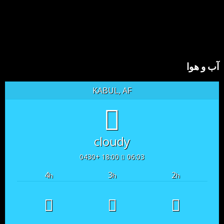
آب و هوا
KABUL, AF
cloudy
18:00 +0430
06:03
4
3
2
h
h
h