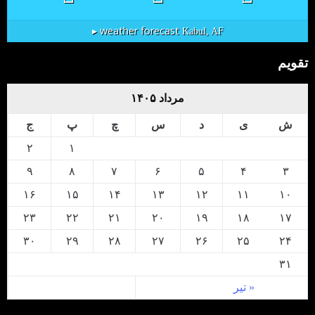
weather forecast ▸
Kabul, AF
تقویم
مرداد ۱۴۰۵
ش
ی
د
س
چ
پ
ج
۲
۱
۹
۸
۷
۶
۵
۴
۳
۱۶
۱۵
۱۴
۱۳
۱۲
۱۱
۱۰
۲۳
۲۲
۲۱
۲۰
۱۹
۱۸
۱۷
۳۰
۲۹
۲۸
۲۷
۲۶
۲۵
۲۴
۳۱
« تیر