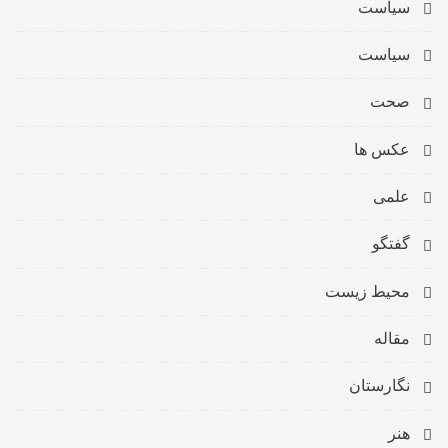
سیاست
سیاست
صحت
عکس ها
علمی
گفتگو
محیط زیست
مقاله
نگارستان
هنر