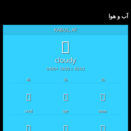
آب و هوا
KABUL, AF
cloudy
18:00 +0430
06:03
4
3
2
h
h
h
wed
tue
mon