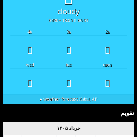
cloudy
18:00 +0430
06:03
4
3
2
h
h
h
wed
tue
mon
weather forecast ▸
Kabul, AF
تقویم
خرداد ۱۴۰۵