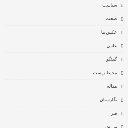
سیاست
صحت
عکس ها
علمی
گفتگو
محیط زیست
مقاله
نگارستان
هنر
ورزش