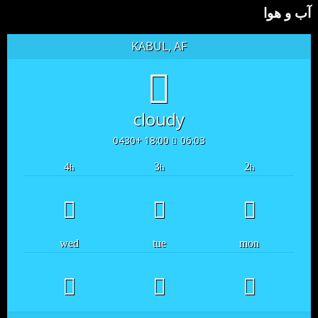
آب و هوا
KABUL, AF
cloudy
18:00 +0430
06:03
4
3
2
h
h
h
wed
tue
mon