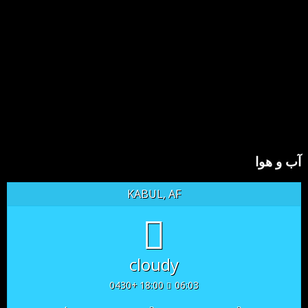
آب و هوا
KABUL, AF
cloudy
18:00 +0430
06:03