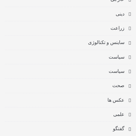
دینی
زراعت
ساینس و تکنالوژی
سیاست
سیاست
صحت
عکس ها
علمی
گفتگو