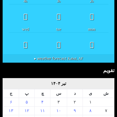
4
3
2
h
h
h
wed
tue
mon
weather forecast ▸
Kabul, AF
تقویم
تیر ۱۴۰۴
ش
ی
د
س
چ
پ
ج
۶
۵
۴
۳
۲
۱
۱۳
۱۲
۱۱
۱۰
۹
۸
۷