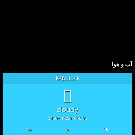
آب و هوا
KABUL, AF
cloudy
18:00 +0430
06:03
4
3
2
h
h
h