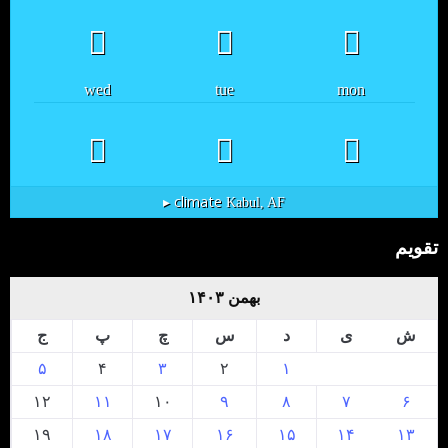
wed
tue
mon
climate ▸
Kabul, AF
تقویم
بهمن ۱۴۰۳
ش
ی
د
س
چ
پ
ج
۵
۴
۳
۲
۱
۱۲
۱۱
۱۰
۹
۸
۷
۶
۱۹
۱۸
۱۷
۱۶
۱۵
۱۴
۱۳