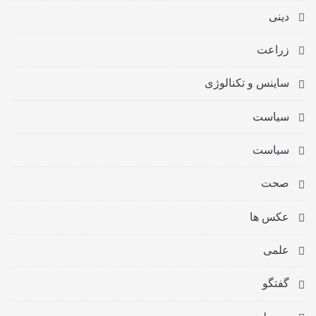
دینی
زراعت
ساینس و تکنالوژی
سیاست
سیاست
صحت
عکس ها
علمی
گفتگو