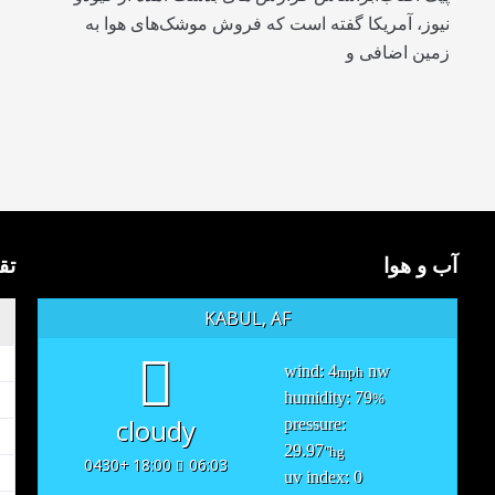
نیوز، آمریکا گفته است که فروش موشک‌های هوا به
زمین اضافی و
آب و هوا
تق
KABUL, AF
wind: 4
nw
mph
humidity: 79
%
cloudy
pressure:
29.97
"hg
18:00 +0430
06:03
uv index: 0