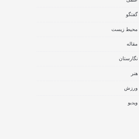
گفتگو
محیط زیست
مقاله
نگارستان
هنر
ورزش
ویدیو