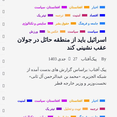
اخبار
افغانستان
افغانستان- سیاست
اقتصاد
امنیت
ترجمه
تیتر یک
جامعه و فرهنگ
حقوق بشر
ساینس و تکنالوژی
سیاست
سیاست
عکس ها
ورزش
اسرائیل باید از منطقه حائل در جولان
عقب نشینی کند
By
پیک‌آفتاب
27 جدی 1403
پیک آفتاب: براساس گزارش های بدست آمده از
شبکه الجزیره، «محمد بن عبدالرحمن آل ثانی»
نخست‌وزیر و وزیر خارجه قطر
اخبار
افغانستان
افغانستان- سیاست
امنیت
ترجمه
تویت و تحلیل
تیتر یک