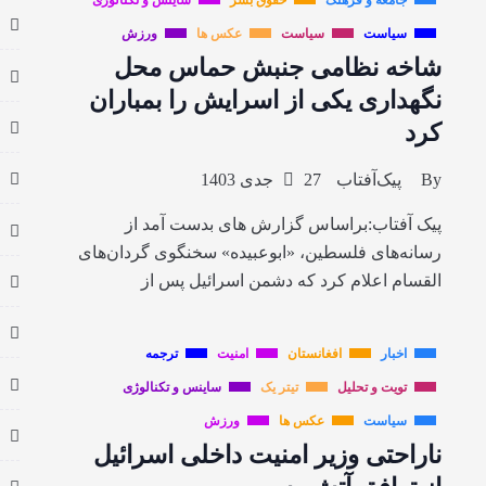
جامعه و فرهنگ
حقوق بشر
ساینس و تکنالوژی
سیاست
سیاست
عکس ها
ورزش
شاخه نظامی جنبش حماس محل
نگهداری یکی از اسرایش را بمباران
کرد
By
پیک‌آفتاب
27 جدی 1403
پیک آفتاب:براساس گزارش های بدست آمد از
رسانه‌های فلسطین، «ابوعبیده» سخنگوی گردان‌های
القسام اعلام کرد که دشمن اسرائیل پس از
اخبار
افغانستان
امنیت
ترجمه
تویت و تحلیل
تیتر یک
ساینس و تکنالوژی
سیاست
عکس ها
ورزش
ناراحتی وزیر امنیت داخلی اسرائیل