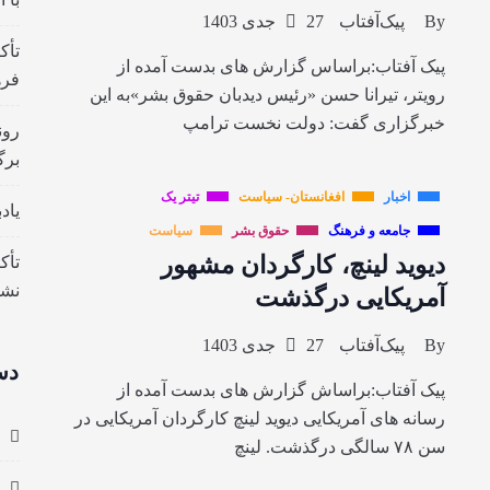
By
پیک‌آفتاب
27 جدی 1403
تأک
پیک آفتاب:براساس گزارش های بدست آمده از
فره
رویتر، تیرانا حسن «رئیس دیدبان حقوق بشر»به این
خبرگزاری گفت: دولت نخست ترامپ
رون
برگ
اخبار
افغانستان- سیاست
تیتر یک
یاد
جامعه و فرهنگ
حقوق بشر
سیاست
دیوید لینچ، کارگردان مشهور
تأک
نش
آمریکایی درگذشت
By
پیک‌آفتاب
27 جدی 1403
دس
پیک آفتاب:براساش گزارش های بدست آمده از
رسانه های آمریکایی دیوید لینچ کارگردان آمریکایی در
سن ۷۸ سالگی درگذشت. لینچ