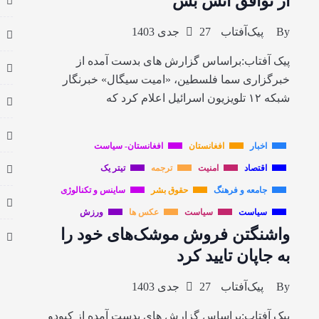
از توافق آتش بس
By
پیک‌آفتاب
27 جدی 1403
پیک آفتاب:براساس گزارش های بدست آمده از
خبرگزاری سما فلسطین، «امیت سیگال» خبرنگار
شبکه ۱۲ تلویزیون اسرائیل اعلام کرد که
اخبار
افغانستان
افغانستان- سیاست
اقتصاد
امنیت
ترجمه
تیتر یک
جامعه و فرهنگ
حقوق بشر
ساینس و تکنالوژی
سیاست
سیاست
عکس ها
ورزش
واشنگتن فروش موشک‌های خود را
به جاپان تایید کرد
By
پیک‌آفتاب
27 جدی 1403
پیک آفتاب:براساس گزارش های بدست آمده از کیودو