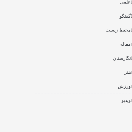
علمی
گفتگو
محیط زیست
مقاله
نگارستان
هنر
ورزش
ویدیو