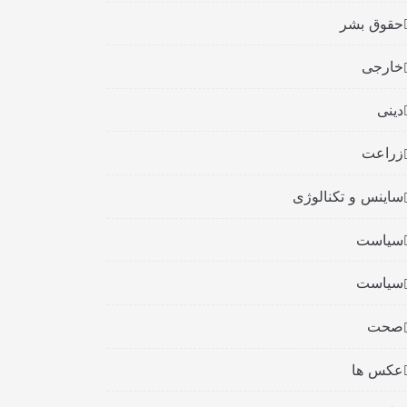
حقوق بشر
خارجی
دینی
زراعت
ساینس و تکنالوژی
سیاست
سیاست
صحت
عکس ها