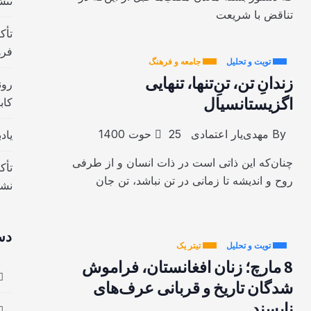
تنش
تناقض با شریعت
تأک
فره
تویت و تحلیل
جامعه و فرهنگ
زندانِ تن، تنِ‌تنها، تنهایی
رون
اگزیستانسیال
کاب
By
مهدی‌یار اعتمادی
25 حوت 1400
یاد
چنان‌که این ذاتی است در ذات انسان و از طرفی
تأک
روح و اندیشه تا زمانی در تن نباشد، تن جان
نش
دس
تویت و تحلیل
تیتر یک
8 مارچ؛ زنان افغانستان، فراموش
شدگان تاریخ و قربانی عرف‌های
ناپسند