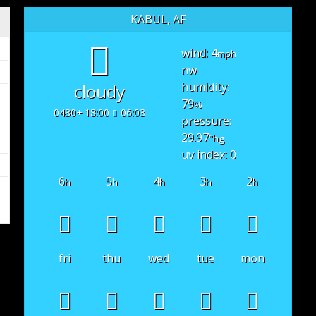
KABUL, AF
wind: 4
mph
nw
humidity:
cloudy
79
%
18:00 +0430
06:03
pressure:
29.97
"hg
uv index: 0
6
5
4
3
2
h
h
h
h
h
fri
thu
wed
tue
mon