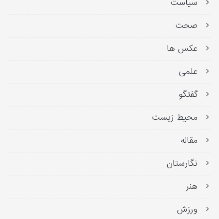
سیاست
صحت
عکس ها
علمی
گفتگو
محیط زیست
مقاله
نگارستان
هنر
ورزش