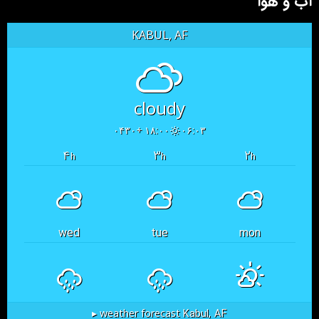
آب و هوا
KABUL, AF
cloudy
۱۸:۰۰ +۰۴۳۰
۰۶:۰۳
۴
۳
۲
h
h
h
wed
tue
mon
Kabul, AF
weather forecast ▸