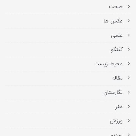
صحت
عکس ها
علمی
گفتگو
محیط زیست
مقاله
نگارستان
هنر
ورزش
ویدیو