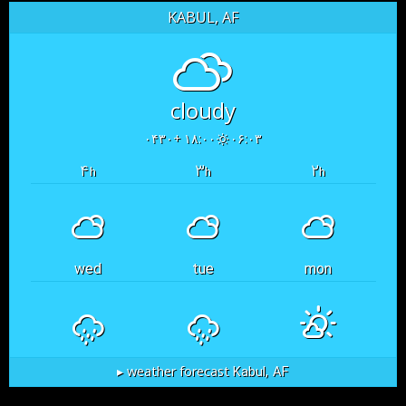
KABUL, AF
cloudy
۱۸:۰۰ +۰۴۳۰
۰۶:۰۳
۴
۳
۲
h
h
h
wed
tue
mon
Kabul, AF
weather forecast ▸