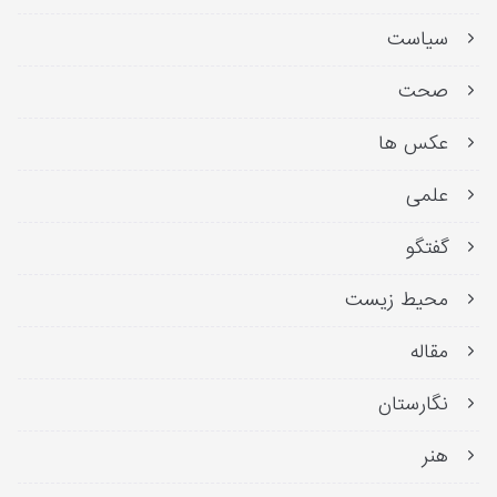
سیاست
صحت
عکس ها
علمی
گفتگو
محیط زیست
مقاله
نگارستان
هنر