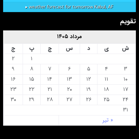
Kabul, AF
weather forecast for tomorrow ▸
تقویم
مرداد ۱۴۰۵
ش
ی
د
س
چ
پ
ج
۲
۱
۹
۸
۷
۶
۵
۴
۳
۱۶
۱۵
۱۴
۱۳
۱۲
۱۱
۱۰
۲۳
۲۲
۲۱
۲۰
۱۹
۱۸
۱۷
۳۰
۲۹
۲۸
۲۷
۲۶
۲۵
۲۴
۳۱
« تیر