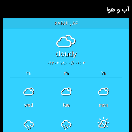
آب و هوا
KABUL, AF
cloudy
۱۸:۰۰ +۰۴۳۰
۰۶:۰۳
۴
۳
۲
h
h
h
wed
tue
mon