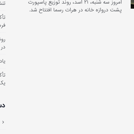
امروز سه شنبه، ۲۱ اسد، روند توزیع پاسپورت
تنش
پشت دروازه خانه در هرات رسما افتتاح شد.
تأک
فره
رون
در 
یاد
تأک
یک
دس