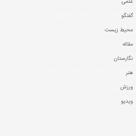
علمی
گفتگو
محیط زیست
مقاله
نگارستان
هنر
ورزش
ویدیو