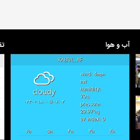
آب و هوا
تق
KABUL, AF
wind: 4
mph
nw
humidity:
cloudy
79
%
۱۸:۰۰ +۰۴۳۰
۰۶:۰۳
pressure:
29.97
"hg
uv index: 0
۶
۵
۴
۳
۲
h
h
h
h
h