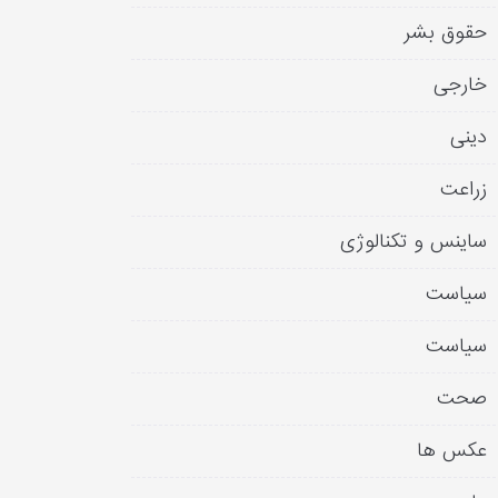
حقوق بشر
خارجی
دینی
زراعت
ساینس و تکنالوژی
سیاست
سیاست
صحت
عکس ها