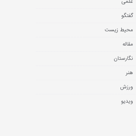
علمی
گفتگو
محیط زیست
مقاله
نگارستان
هنر
ورزش
ویدیو