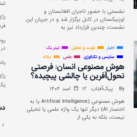
تنش
نشستی با حضور تاجران افغانستان و
تأک
اوزبیکستان در کابل برگزار شد و در جریان این
فره
نشست، چندین قرارداد نیز به
رون
در 
اخبار
تویت و تحلیل
تیتر یک
ساینس و تکنالوژی
علمی
مقاله
یاد
هوش مصنوعی انسان: فرصتی
تحول‌آفرین یا چالشی پیچیده؟
تأک
یک
By
پیک‌آفتاب
۱۲ اسد ۱۴۰۴
هوش مصنوعی (Artificial Intelligence یا به
دس
اختصار AI) دیگر تنها یک واژه علمی یا تخیلی
نیست، بلکه به یکی از