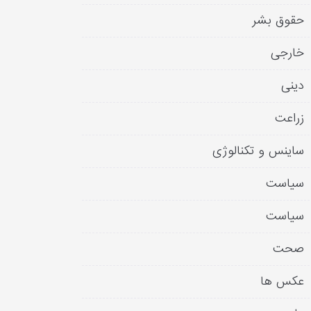
حقوق بشر
خارجی
دینی
زراعت
ساینس و تکنالوژی
سیاست
سیاست
صحت
عکس ها