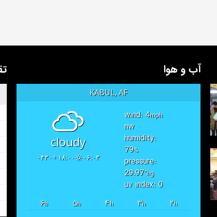
آب و هوا
تق
KABUL, AF
wind: 4
mph
nw
humidity:
cloudy
79
%
۱۸:۰۰ +۰۴۳۰
۰۶:۰۳
pressure:
29.97
"hg
uv index: 0
۶
۵
۴
۳
۲
h
h
h
h
h