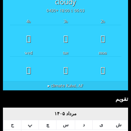
cloudy
18:00 +0430
06:03
4
3
2
h
h
h
wed
tue
mon
climate ▸
Kabul, AF
تقویم
مرداد ۱۴۰۵
ش
ی
د
س
چ
پ
ج