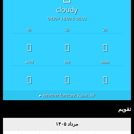
cloudy
18:00 +0430
06:03
4
3
2
h
h
h
wed
tue
mon
weather forecast ▸
Kabul, AF
تقویم
مرداد ۱۴۰۵