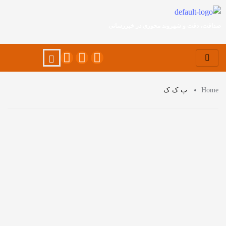
صداقت، دقت و شهروند محوری در خبررسانی
Home
پ ک ک