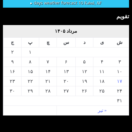
10 days weather forecast ▸
Kabul, AF
تقویم
مرداد ۱۴۰۵
ش
ی
د
س
چ
پ
ج
۲
۱
۹
۸
۷
۶
۵
۴
۳
۱۶
۱۵
۱۴
۱۳
۱۲
۱۱
۱۰
۲۳
۲۲
۲۱
۲۰
۱۹
۱۸
۱۷
۳۰
۲۹
۲۸
۲۷
۲۶
۲۵
۲۴
۳۱
« تیر