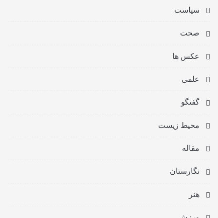
سیاست
صحت
عکس ها
علمی
گفتگو
محیط زیست
مقاله
نگارستان
هنر
ورزش