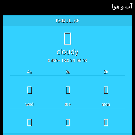
آب و هوا
KABUL, AF
cloudy
18:00 +0430
06:03
4
3
2
h
h
h
wed
tue
mon