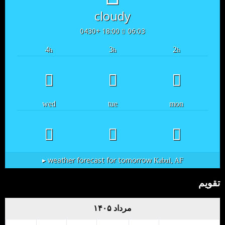
cloudy
18:00 +0430
06:03
4
3
2
h
h
h
wed
tue
mon
weather forecast for tomorrow ▸
Kabul, AF
تقویم
مرداد ۱۴۰۵