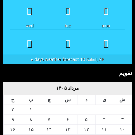
wed
tue
mon
10 days weather forecast ▸
Kabul, AF
تقویم
مرداد ۱۴۰۵
ش
ی
د
س
چ
پ
ج
۲
۱
۹
۸
۷
۶
۵
۴
۳
۱۶
۱۵
۱۴
۱۳
۱۲
۱۱
۱۰