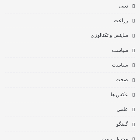
دینی
زراعت
ساینس و تکنالوژی
سیاست
سیاست
صحت
عکس ها
علمی
گفتگو
محیط زیست