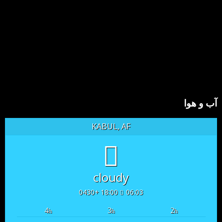
آب و هوا
KABUL, AF
cloudy
18:00 +0430
06:03
4
3
2
h
h
h