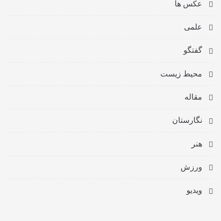
عکس ها
علمی
گفتگو
محیط زیست
مقاله
نگارستان
هنر
ورزش
ویدیو