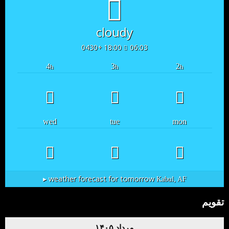
cloudy
18:00 +0430
06:03
4
3
2
h
h
h
wed
tue
mon
weather forecast for tomorrow ▸
Kabul, AF
تقویم
مرداد ۱۴۰۵