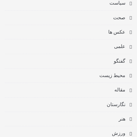
سیاست
صحت
عکس ها
علمی
گفتگو
محیط زیست
مقاله
نگارستان
هنر
ورزش