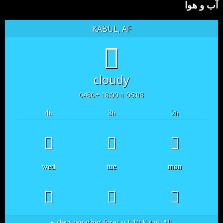
آب و هوا
KABUL, AF
cloudy
18:00 +0430
06:03
4
3
2
h
h
h
wed
tue
mon
10 days weather forecast ▸
Kabul, AF