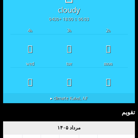
cloudy
18:00 +0430
06:03
4
3
2
h
h
h
wed
tue
mon
climate ▸
Kabul, AF
تقویم
مرداد ۱۴۰۵