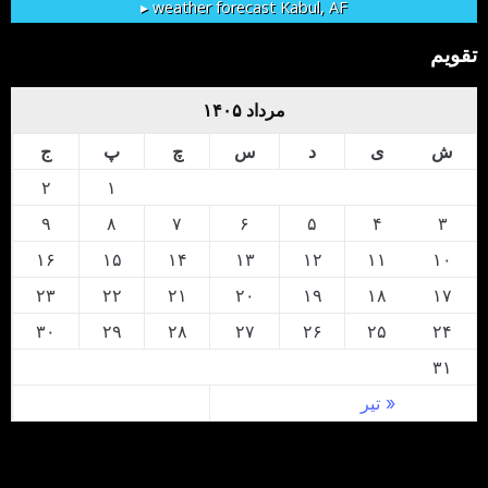
weather forecast ▸
Kabul, AF
تقویم
مرداد ۱۴۰۵
ش
ی
د
س
چ
پ
ج
۲
۱
۹
۸
۷
۶
۵
۴
۳
۱۶
۱۵
۱۴
۱۳
۱۲
۱۱
۱۰
۲۳
۲۲
۲۱
۲۰
۱۹
۱۸
۱۷
۳۰
۲۹
۲۸
۲۷
۲۶
۲۵
۲۴
۳۱
« تیر