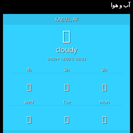
آب و هوا
KABUL, AF
cloudy
18:00 +0430
06:03
4
3
2
h
h
h
wed
tue
mon