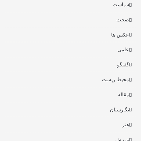
سیاست
صحت
عکس ها
علمی
گفتگو
محیط زیست
مقاله
نگارستان
هنر
ورزش