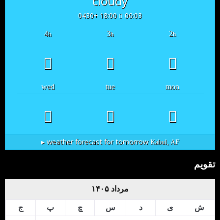
cloudy
18:00 +0430
06:03
4
3
2
h
h
h
wed
tue
mon
weather forecast for tomorrow ▸
Kabul, AF
تقویم
مرداد ۱۴۰۵
ش
ی
د
س
چ
پ
ج