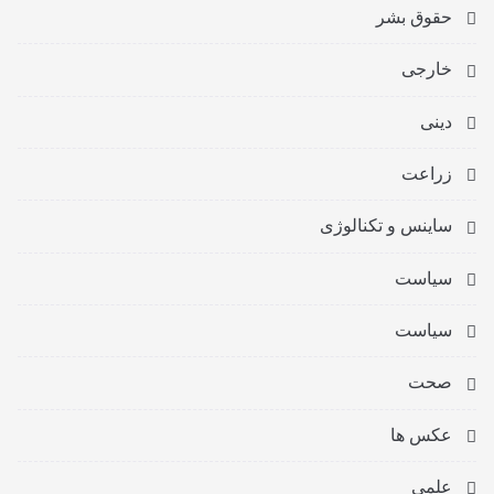
حقوق بشر
خارجی
دینی
زراعت
ساینس و تکنالوژی
سیاست
سیاست
صحت
عکس ها
علمی