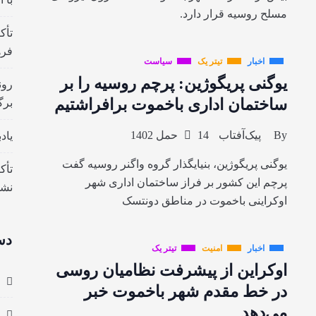
مسلح روسیه قرار دارد.
تأک
فره
اخبار
تیتر یک
سیاست
یوگنی پریگوژین: پرچم روسیه را بر
رون
ساختمان اداری باخموت برافراشتیم
برگ
By
پیک‌آفتاب
14 حمل 1402
یاد
یوگنی پریگوژین، بنیایگذار گروه واگنر روسیه گفت
تأک
پرچم این کشور بر فراز ساختمان اداری شهر
نش
اوکراینی باخموت در مناطق دونتسک
دس
اخبار
امنیت
تیتر یک
اوکراین از پیشرفت نظامیان روسی
در خط مقدم شهر باخموت خبر
می‌دهد