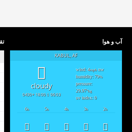
آب و هوا
تق
KABUL, AF
wind: 4
nw
mph
humidity: 79
%
cloudy
pressure:
29.97
"hg
18:00 +0430
06:03
uv index: 0
6
5
4
3
2
h
h
h
h
h