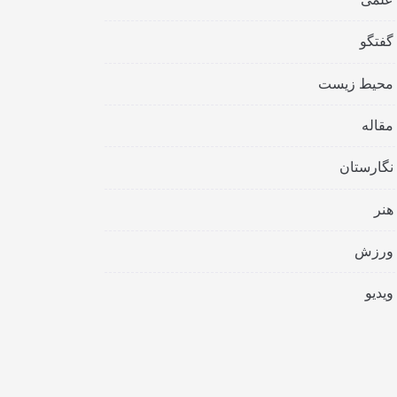
گفتگو
محیط زیست
مقاله
نگارستان
هنر
ورزش
ویدیو