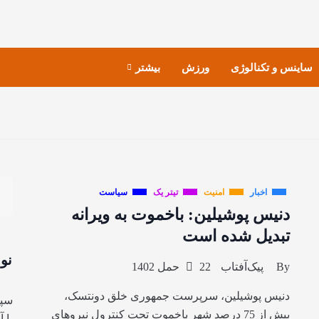
ساینس و تکنالوژی
ورزش
بیشتر
اخبار
امنیت
تیتر یک
سیاست
دنیس پوشیلین: باخموت به ویرانه
تبدیل شده است
نو
By
پیک‌آفتاب
22 حمل 1402
دنیس پوشیلین، سرپرست جمهوری خلق دونتسک،
سپا
بیش از 75 درصد شهر باخموت تحت کنترول نیروهای
با 