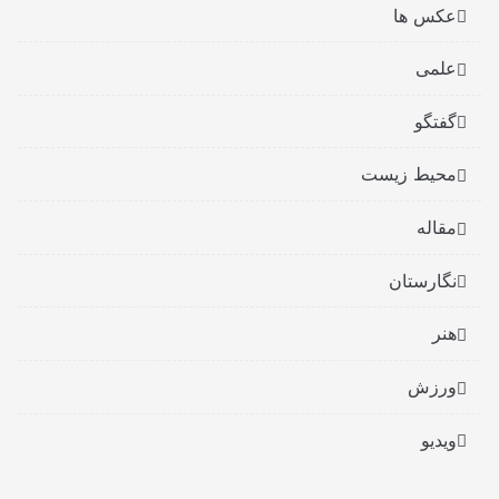
عکس ها
علمی
گفتگو
محیط زیست
مقاله
نگارستان
هنر
ورزش
ویدیو