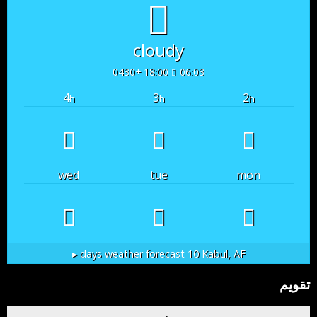
cloudy
18:00 +0430
06:03
4
3
2
h
h
h
wed
tue
mon
10 days weather forecast ▸
Kabul, AF
تقویم