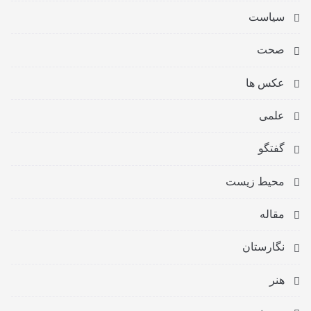
سیاست
صحت
عکس ها
علمی
گفتگو
محیط زیست
مقاله
نگارستان
هنر