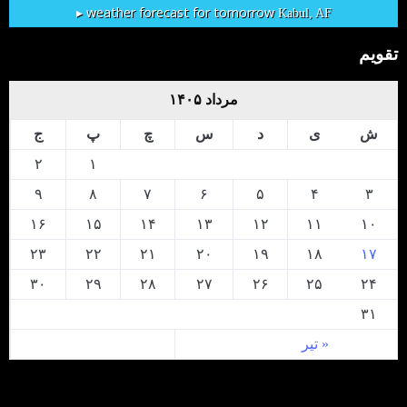
weather forecast for tomorrow ▸
Kabul, AF
تقویم
مرداد ۱۴۰۵
ش
ی
د
س
چ
پ
ج
۲
۱
۹
۸
۷
۶
۵
۴
۳
۱۶
۱۵
۱۴
۱۳
۱۲
۱۱
۱۰
۲۳
۲۲
۲۱
۲۰
۱۹
۱۸
۱۷
۳۰
۲۹
۲۸
۲۷
۲۶
۲۵
۲۴
۳۱
« تیر