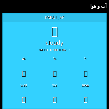
آب و هوا
KABUL, AF
cloudy
18:00 +0430
06:03
4
3
2
h
h
h
wed
tue
mon