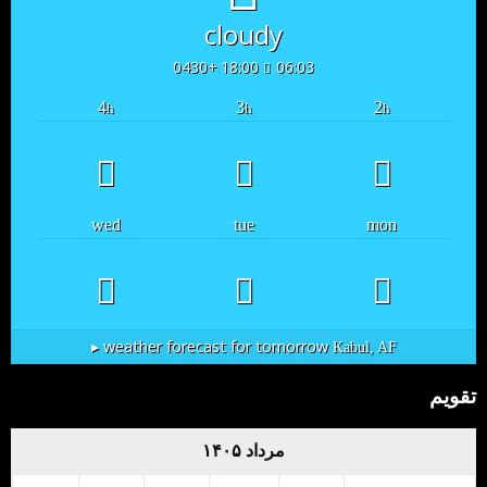
cloudy
18:00 +0430
06:03
4
3
2
h
h
h
wed
tue
mon
weather forecast for tomorrow ▸
Kabul, AF
تقویم
مرداد ۱۴۰۵