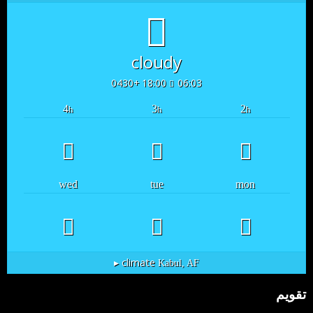
cloudy
18:00 +0430
06:03
4
3
2
h
h
h
wed
tue
mon
climate ▸
Kabul, AF
تقویم