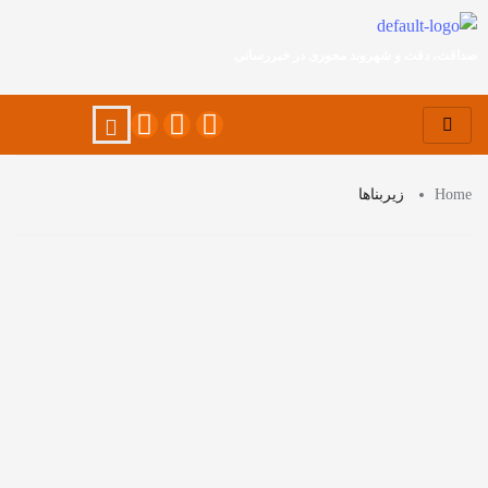
صداقت، دقت و شهروند محوری در خبررسانی
Home
زیربناها