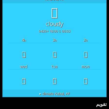
cloudy
18:00 +0430
06:03
4
3
2
h
h
h
wed
tue
mon
climate ▸
Kabul, AF
تقویم