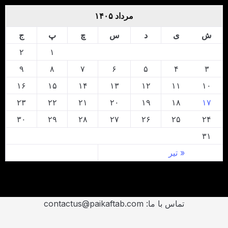
مرداد ۱۴۰۵
ش
ی
د
س
چ
پ
ج
۲
۱
۹
۸
۷
۶
۵
۴
۳
۱۶
۱۵
۱۴
۱۳
۱۲
۱۱
۱۰
۲۳
۲۲
۲۱
۲۰
۱۹
۱۸
۱۷
۳۰
۲۹
۲۸
۲۷
۲۶
۲۵
۲۴
۳۱
« تیر
تماس با ما: contactus@paikaftab.com