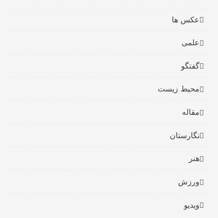
عکس ها
علمی
گفتگو
محیط زیست
مقاله
نگارستان
هنر
ورزش
ویدیو